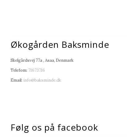
Økogården Baksminde
Skelgårdsvej 77a , Asaa, Denmark
Telefom:
71673716
Email:
info@baksminde.dk
Følg os på facebook