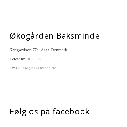
Økogården Baksminde
Skelgårdsvej 77a , Asaa, Denmark
Telefom:
71673716
Email:
info@baksminde.dk
Følg os på facebook